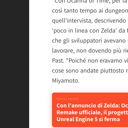
"Con Ocarina of Time, per l
così tanto tempo ai dungeon
quell'intervista, descrivend
'poco in linea con Zelda' da f
che gli sviluppatori avevano 
lavorare, non dovendo più rie
Past. "Poiché non eravamo vi
cose sono andate piuttosto 
Miyamoto.
Con l'annuncio di Zelda: O
Remake ufficiale, il progett
Unreal Engine 5 si ferma