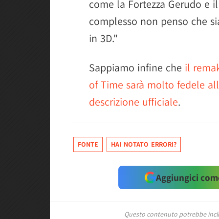
come la Fortezza Gerudo e il
complesso non penso che sia
in 3D."
Sappiamo infine che
il rema
of Time sarà molto fedele all
descrizione ufficiale
.
FONTE
HAI NOTATO ERRORI?
Aggiungici come
Questo contenuto potrebbe includ