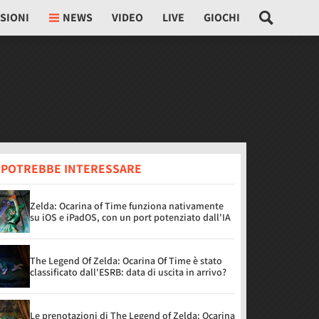
SIONI
NEWS
VIDEO
LIVE
GIOCHI
I POTREBBE INTERESSARE
Zelda: Ocarina of Time funziona nativamente
su iOS e iPadOS, con un port potenziato dall'IA
The Legend Of Zelda: Ocarina Of Time è stato
classificato dall'ESRB: data di uscita in arrivo?
Le prenotazioni di The Legend of Zelda: Ocarina