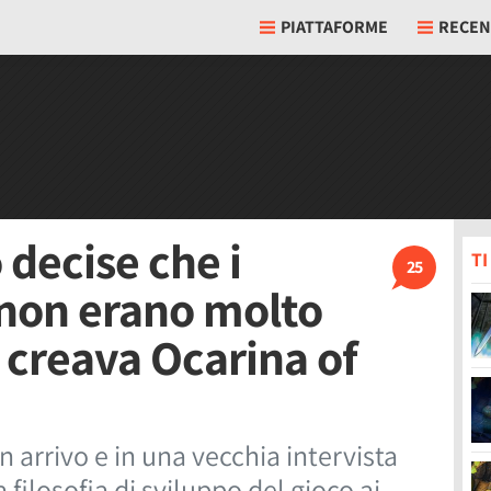
PIATTAFORME
RECEN
decise che i
T
25
 non erano molto
 creava Ocarina of
n arrivo e in una vecchia intervista
filosofia di sviluppo del gioco ai