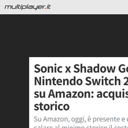
Sonic x Shadow G
Nintendo Switch 2
su Amazon: acquis
storico
Su Amazon, oggi, è presente e 
calare al minimo storico il cos