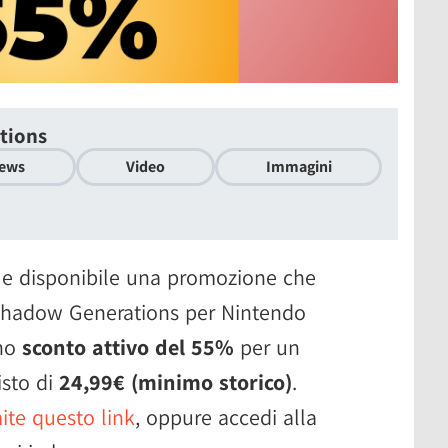
tions
ews
Video
Immagini
 e disponibile una promozione che
x Shadow Generations per Nintendo
uno
sconto attivo del 55%
per un
isto di
24,99€ (minimo storico)
.
ite questo link
, oppure accedi alla