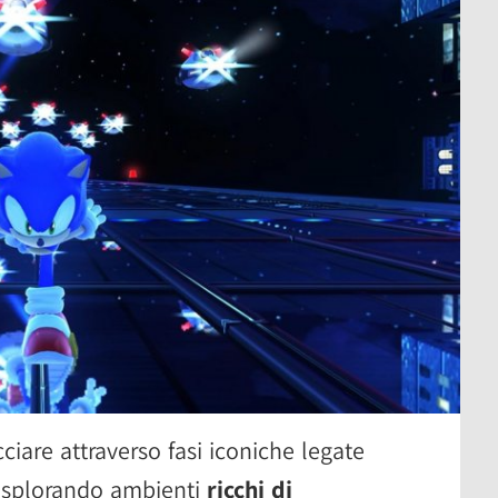
ciare attraverso fasi iconiche legate
 esplorando ambienti
ricchi di