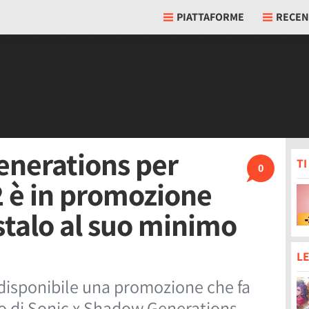
PIATTAFORME
RECEN
enerations per
T
0
 è in promozione
talo al suo minimo
LE
disponibile una promozione che fa
to di Sonic x Shadow Generations.