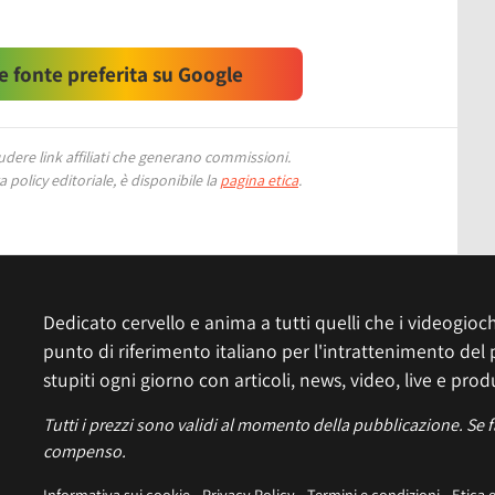
 fonte preferita su Google
ere link affiliati che generano commissioni.
 policy editoriale, è disponibile la
pagina etica
.
Dedicato cervello e anima a tutti quelli che i videogiochi
punto di riferimento italiano per l'intrattenimento del 
stupiti ogni giorno con articoli, news, video, live e prod
Tutti i prezzi sono validi al momento della pubblicazione. Se 
compenso.
Informativa sui cookie
Privacy Policy
Termini e condizioni
Etica 