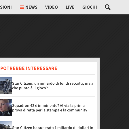
SIONI
NEWS
VIDEO
LIVE
GIOCHI
I POTREBBE INTERESSARE
Star Citizen: un miliardo di fondi raccolti, ma a
che punto è il gioco?
Squadron 42 è imminente? Al via la prima
prova diretta per la stampa e la community
Star Citizen ha superato 1 miliardo di dollari in