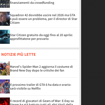
finanziamenti da crowdfunding
Squadron 42 dovrebbe uscire nel 2026 ma GTA
6 può essere un problema, per il director di Star
Citizen
Star Citizen gratuito da oggi fino al 20 aprile:
approfittatene per provarlo
 NOTIZIE PIÙ LETTE
Marvel's Spider-Man 2 aggiorna il costume di
Brand New Day dopo le critiche dei fan
Il prossimo trailer di GTA 6 ha data e orario:
sarà visibile su Netflix
Il record di giocatori di Gears of War: E-Day su
Steam ha già battuto tutti gli altri titoli della