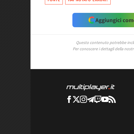
Aggiungici come
Questo contenuto potrebbe includ
Per conoscere i dettagli della nostra