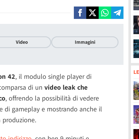
Video
Immagini
LE
on 42
, il modulo single player di
a comparsa di un
video leak che
co
, offrendo la possibilità di vedere
 e di gameplay e mostrando anche il
a produzione.
to indirizzo
, con ben 9 minuti e