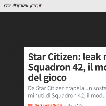
Star Citizen: leak
Squadron 42, il m
del gioco
Da Star Citizen trapela un sost
minuti di Squadron 42, il modul
NOTIZIA
di
Giorgio Melani
—
09/10/2022