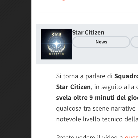
Star Citizen
News
Si torna a parlare di
Squadr
Star Citizen
, in seguito all
svela oltre 9 minuti del gio
qualcosa tra scene narrative
notevole livello tecnico dell
Potete vedere il video a
ques