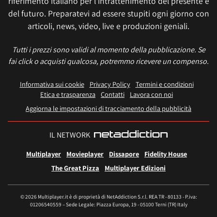
riferimento italiano per l'intrattenimento del presente e
del futuro. Preparatevi ad essere stupiti ogni giorno con
articoli, news, video, live e produzioni geniali.
Tutti i prezzi sono validi al momento della pubblicazione. Se
fai click o acquisti qualcosa, potremmo ricevere un compenso.
Informativa sui cookie
Privacy Policy
Termini e condizioni
Etica e trasparenza
Contatti
Lavora con noi
Aggiorna le impostazioni di tracciamento della pubblicità
IL NETWORK
Multiplayer
Movieplayer
Dissapore
Fidelity House
The Great Pizza
Multiplayer Edizioni
© 2026 Multiplayer.it è di proprietà di NetAddiction S.r.l. REA TR - 80133 - P.iva:
01206540559 – Sede Legale: Piazza Europa, 19 - 05100 Terni (TR) Italy