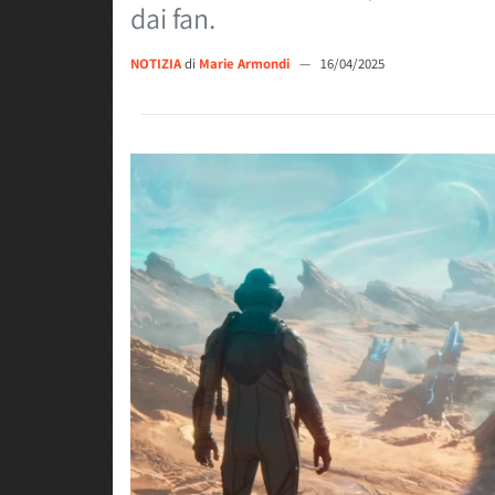
dai fan.
NOTIZIA
di
Marie Armondi
—
16/04/2025