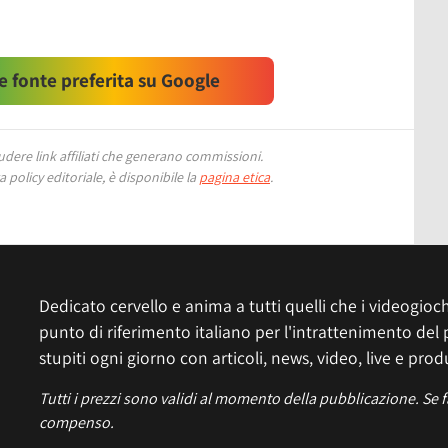
 fonte preferita su Google
ere link affiliati che generano commissioni.
 policy editoriale, è disponibile la
pagina etica
.
Dedicato cervello e anima a tutti quelli che i videogiochi
punto di riferimento italiano per l'intrattenimento del 
stupiti ogni giorno con articoli, news, video, live e prod
Tutti i prezzi sono validi al momento della pubblicazione. Se 
compenso.