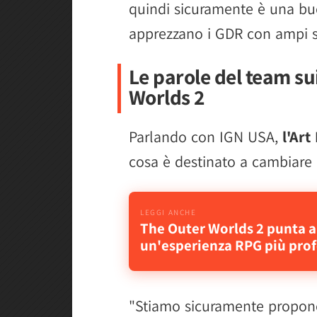
quindi sicuramente è una buo
apprezzano i GDR con ampi s
Le parole del team su
Worlds 2
Parlando con IGN USA,
l'Art
cosa è destinato a cambiare 
The Outer Worlds 2 punta a 
un'esperienza RPG più pro
"Stiamo sicuramente propo