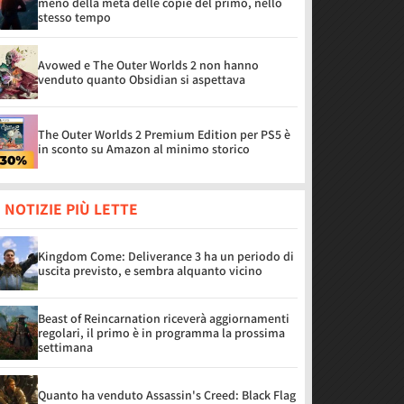
meno della metà delle copie del primo, nello
stesso tempo
Avowed e The Outer Worlds 2 non hanno
venduto quanto Obsidian si aspettava
The Outer Worlds 2 Premium Edition per PS5 è
in sconto su Amazon al minimo storico
 NOTIZIE PIÙ LETTE
Kingdom Come: Deliverance 3 ha un periodo di
uscita previsto, e sembra alquanto vicino
Beast of Reincarnation riceverà aggiornamenti
regolari, il primo è in programma la prossima
settimana
Quanto ha venduto Assassin's Creed: Black Flag