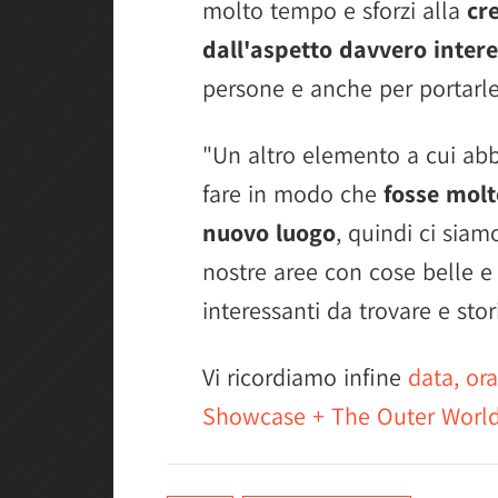
molto tempo e sforzi alla
cr
dall'aspetto davvero inter
persone e anche per portarle u
"Un altro elemento a cui ab
fare in modo che
fosse molt
nuovo luogo
, quindi ci siamo
nostre aree con cose belle e
interessanti da trovare e sto
Vi ricordiamo infine
data, or
Showcase + The Outer Worlds