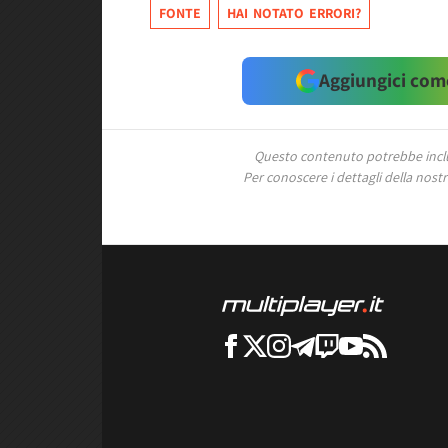
FONTE
HAI NOTATO ERRORI?
Aggiungici come
Questo contenuto potrebbe includ
Per conoscere i dettagli della nostra