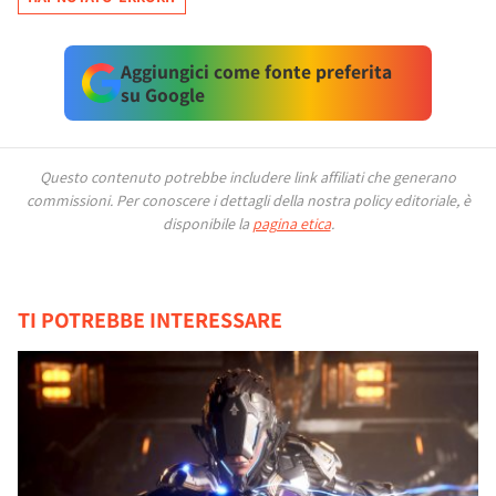
Aggiungici come fonte preferita
su Google
Questo contenuto potrebbe includere link affiliati che generano
commissioni.
Per conoscere i dettagli della nostra policy editoriale, è
disponibile la
pagina etica
.
TI POTREBBE INTERESSARE