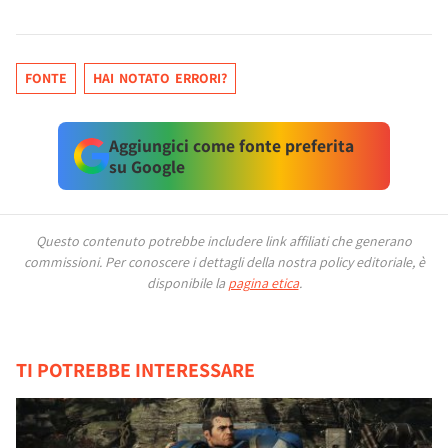
FONTE
HAI NOTATO ERRORI?
Aggiungici come fonte preferita
su Google
Questo contenuto potrebbe includere link affiliati che generano
commissioni.
Per conoscere i dettagli della nostra policy editoriale, è
disponibile la
pagina etica
.
TI POTREBBE INTERESSARE