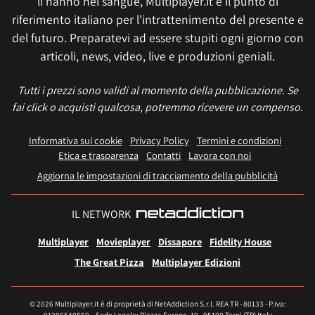
li hanno nel sangue, Multiplayer.it è il punto di
riferimento italiano per l'intrattenimento del presente e
del futuro. Preparatevi ad essere stupiti ogni giorno con
articoli, news, video, live e produzioni geniali.
Tutti i prezzi sono validi al momento della pubblicazione. Se
fai click o acquisti qualcosa, potremmo ricevere un compenso.
Informativa sui cookie
Privacy Policy
Termini e condizioni
Etica e trasparenza
Contatti
Lavora con noi
Aggiorna le impostazioni di tracciamento della pubblicità
IL NETWORK
Multiplayer
Movieplayer
Dissapore
Fidelity House
The Great Pizza
Multiplayer Edizioni
© 2026 Multiplayer.it è di proprietà di NetAddiction S.r.l. REA TR - 80133 - P.iva: