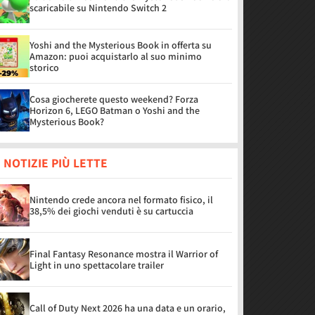
scaricabile su Nintendo Switch 2
Yoshi and the Mysterious Book in offerta su
Amazon: puoi acquistarlo al suo minimo
storico
Cosa giocherete questo weekend? Forza
Horizon 6, LEGO Batman o Yoshi and the
Mysterious Book?
 NOTIZIE PIÙ LETTE
Nintendo crede ancora nel formato fisico, il
38,5% dei giochi venduti è su cartuccia
Final Fantasy Resonance mostra il Warrior of
Light in uno spettacolare trailer
Call of Duty Next 2026 ha una data e un orario,