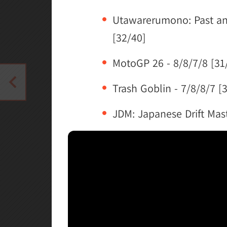
Utawarerumono: Past and
[32/40]
MotoGP 26 - 8/8/7/8 [31
Trash Goblin - 7/8/8/7 [
JDM: Japanese Drift Mast