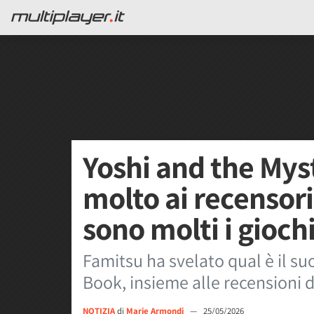
Yoshi and the Mys
molto ai recensor
sono molti i giochi
Famitsu ha svelato qual è il su
Book, insieme alle recensioni di
NOTIZIA
di
Marie Armondi
—
25/05/2026