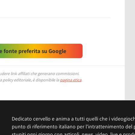
 fonte preferita su Google
ere link affiliati che generano commissioni.
 policy editoriale, è disponibile la
pagina etica
.
Dedicato cervello e anima a tutti quelli che i videogiochi
punto di riferimento italiano per l'intrattenimento del 
stupiti ogni giorno con articoli, news, video, live e prod