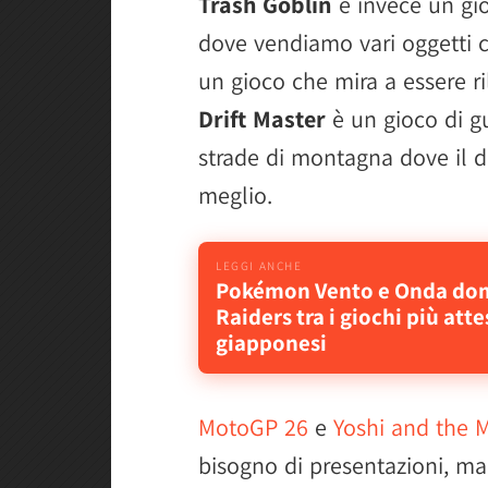
Trash Goblin
è invece un gi
dove vendiamo vari oggetti c
un gioco che mira a essere ri
Drift Master
è un gioco di g
strade di montagna dove il d
meglio.
Pokémon Vento e Onda dom
Raiders tra i giochi più atte
giapponesi
MotoGP 26
e
Yoshi and the 
bisogno di presentazioni, ma