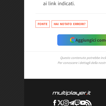
ai link indicati.
FONTE
HAI NOTATO ERRORI?
Aggiungici come
Questo contenuto potrebbe includ
Per conoscere i dettagli della nostra