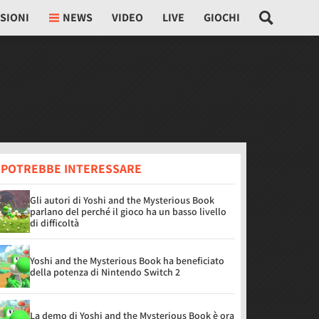
SIONI
NEWS
VIDEO
LIVE
GIOCHI
I POTREBBE INTERESSARE
Gli autori di Yoshi and the Mysterious Book
parlano del perché il gioco ha un basso livello
di difficoltà
Yoshi and the Mysterious Book ha beneficiato
della potenza di Nintendo Switch 2
La demo di Yoshi and the Mysterious Book è ora