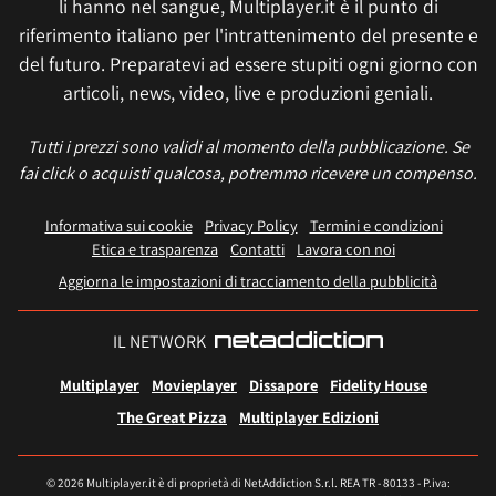
li hanno nel sangue, Multiplayer.it è il punto di
riferimento italiano per l'intrattenimento del presente e
del futuro. Preparatevi ad essere stupiti ogni giorno con
articoli, news, video, live e produzioni geniali.
Tutti i prezzi sono validi al momento della pubblicazione. Se
fai click o acquisti qualcosa, potremmo ricevere un compenso.
Informativa sui cookie
Privacy Policy
Termini e condizioni
Etica e trasparenza
Contatti
Lavora con noi
Aggiorna le impostazioni di tracciamento della pubblicità
IL NETWORK
Multiplayer
Movieplayer
Dissapore
Fidelity House
The Great Pizza
Multiplayer Edizioni
© 2026 Multiplayer.it è di proprietà di NetAddiction S.r.l. REA TR - 80133 - P.iva: