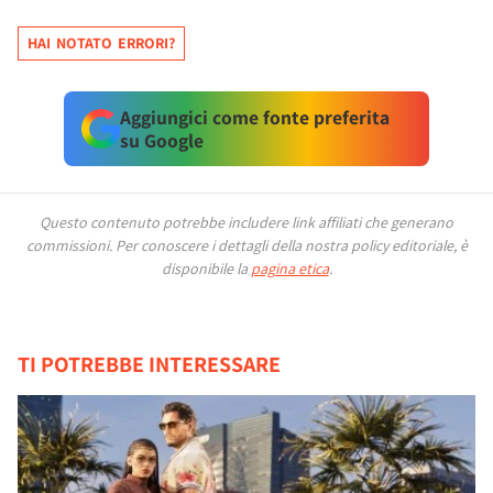
HAI NOTATO ERRORI?
Aggiungici come fonte preferita
su Google
Questo contenuto potrebbe includere link affiliati che generano
commissioni.
Per conoscere i dettagli della nostra policy editoriale, è
disponibile la
pagina etica
.
TI POTREBBE INTERESSARE