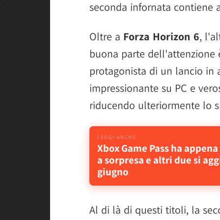
seconda infornata contiene a
Oltre a
Forza Horizon 6
, l'
buona parte dell'attenzione
protagonista di un lancio in
impressionante su PC e ver
riducendo ulteriormente lo s
Xbox Game Pass ha appena 
a sorpresa e altri due si a
giugno
Al di là di questi titoli, la s