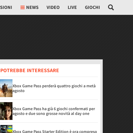
SIONI
NEWS
VIDEO
LIVE
GIOCHI
I POTREBBE INTERESSARE
Xbox Game Pass perderà quattro giochi a metà
agosto
Xbox Game Pass ha già 6 giochi confermati per
agosto e due sono grosse novità al day one
Xbox Game Pass Starter Edition è ora compreso