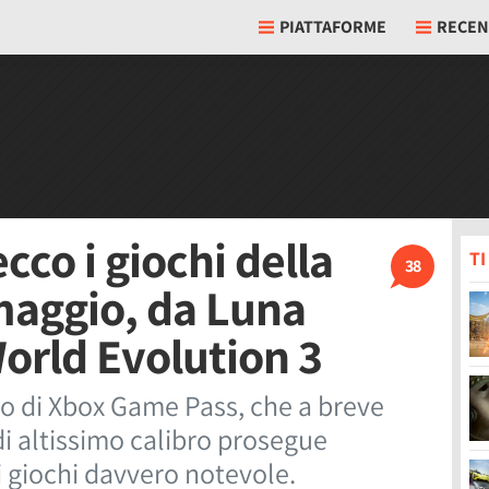
PIATTAFORME
RECEN
co i giochi della
T
38
maggio, da Luna
World Evolution 3
 di Xbox Game Pass, che a breve
i altissimo calibro prosegue
 giochi davvero notevole.