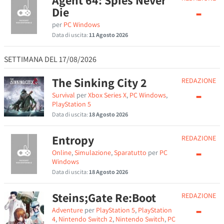
Agent 64: Spies Never
-
Die
per
PC Windows
Data di uscita:
11 Agosto 2026
SETTIMANA DEL 17/08/2026
The Sinking City 2
REDAZIONE
-
Survival
per
Xbox Series X
,
PC Windows
,
PlayStation 5
Data di uscita:
18 Agosto 2026
Entropy
REDAZIONE
-
Online
,
Simulazione
,
Sparatutto
per
PC
Windows
Data di uscita:
18 Agosto 2026
Steins;Gate Re:Boot
REDAZIONE
-
Adventure
per
PlayStation 5
,
PlayStation
4
,
Nintendo Switch 2
,
Nintendo Switch
,
PC