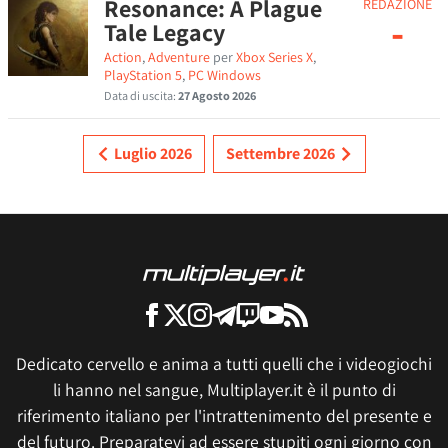
Resonance: A Plague
REDAZIONE
-
Tale Legacy
Action
,
Adventure
per
Xbox Series X
,
PlayStation 5
,
PC Windows
Data di uscita:
27 Agosto 2026
Luglio 2026
Settembre 2026
Dedicato cervello e anima a tutti quelli che i videogiochi
li hanno nel sangue, Multiplayer.it è il punto di
riferimento italiano per l'intrattenimento del presente e
del futuro. Preparatevi ad essere stupiti ogni giorno con