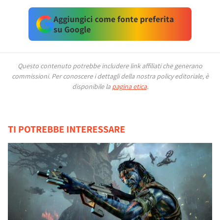
Aggiungici come fonte preferita
su Google
Questo contenuto potrebbe includere link affiliati che generano
commissioni.
Per conoscere i dettagli della nostra policy editoriale, è
disponibile la
pagina etica
.
TI POTREBBE INTERESSARE