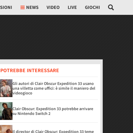
SIONI
NEWS
VIDEO
LIVE
GIOCHI
I POTREBBE INTERESSARE
Gli autori di Clair Obscur Expedition 33 usano
una villetta come uffici: è simile il maniero del
videogioco
Clair Obscur: Expedition 33 potrebbe arrivare
su Nintendo Switch 2
Il director di Clair Obscur: Expedition 33 teme