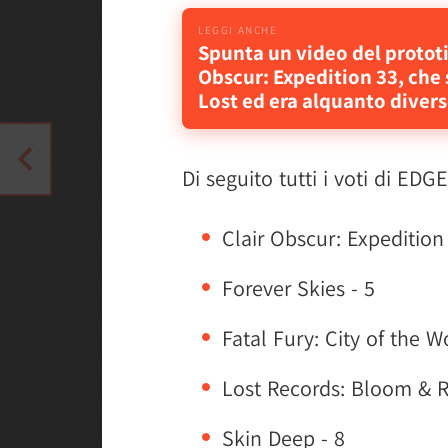
Spunta un video del prototi
Obscur: Expedition 33, che
Lost ed era alquanto diver
Di seguito tutti i voti di EDG
Clair Obscur: Expedition
Forever Skies - 5
Fatal Fury: City of the W
Lost Records: Bloom & R
Skin Deep - 8