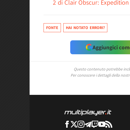
2 di Clair Obscur: Expedition
FONTE
HAI NOTATO ERRORI?
Aggiungici come
Questo contenuto potrebbe includ
Per conoscere i dettagli della nostra