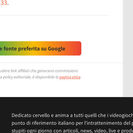
 33
.
 fonte preferita su Google
ere link affiliati che generano commissioni.
 policy editoriale, è disponibile la
pagina etica
.
Dedicato cervello e anima a tutti quelli che i videogiochi
punto di riferimento italiano per l'intrattenimento del 
stupiti ogni giorno con articoli, news, video, live e prod