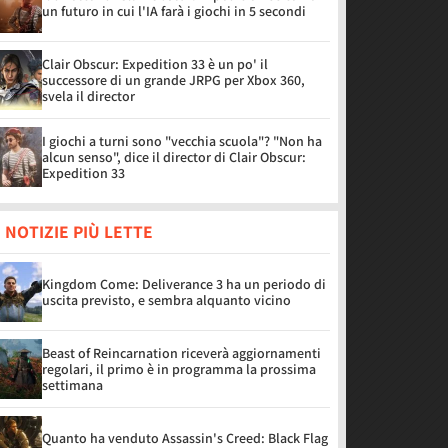
un futuro in cui l'IA farà i giochi in 5 secondi
Clair Obscur: Expedition 33 è un po' il
successore di un grande JRPG per Xbox 360,
svela il director
I giochi a turni sono "vecchia scuola"? "Non ha
alcun senso", dice il director di Clair Obscur:
Expedition 33
 NOTIZIE PIÙ LETTE
Kingdom Come: Deliverance 3 ha un periodo di
uscita previsto, e sembra alquanto vicino
Beast of Reincarnation riceverà aggiornamenti
regolari, il primo è in programma la prossima
settimana
Quanto ha venduto Assassin's Creed: Black Flag