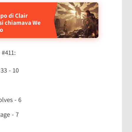
po di Clair
 si chiamava We
so
E #411:
 33 - 10
olves - 6
age - 7