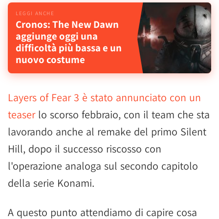
Cronos: The New Dawn
aggiunge oggi una
difficoltà più bassa e un
nuovo costume
Layers of Fear 3 è stato annunciato con un
teaser
lo scorso febbraio, con il team che sta
lavorando anche al remake del primo Silent
Hill, dopo il successo riscosso con
l'operazione analoga sul secondo capitolo
della serie Konami.
A questo punto attendiamo di capire cosa