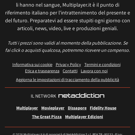
li hanno nel sangue, Multiplayer.it è il punto di
riferimento italiano per l'intrattenimento del presente e
del futuro. Preparatevi ad essere stupiti ogni giorno con
articoli, news, video, live e produzioni geniali.
Tutti i prezzi sono validi al momento della pubblicazione. Se
fai click o acquisti qualcosa, potremmo ricevere un compenso.
Informativa sui cookie
Privacy Policy
Termini e condizioni
Etica e trasparenza
Contatti
Lavora con noi
Aggiorna le impostazioni di tracciamento della pubblicità
IL NETWORK
Multiplayer
Movieplayer
Dissapore
Fidelity House
The Great Pizza
Multiplayer Edizioni
© 2026 Multiplayer.it è di proprietà di NetAddiction S.r.l. REA TR - 80133 - P.iva: