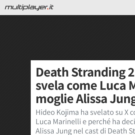
Death Stranding 2
svela come Luca Ma
moglie Alissa Jung
Hideo Kojima ha svelato su X c
Luca Marinelli e perché ha decis
Alissa Jung nel cast di Death S