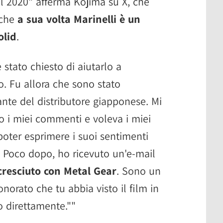
l 2020" afferma Kojima su X, che
 che
a sua volta Marinelli è un
olid
.
 stato chiesto di aiutarlo a
. Fu allora che sono stato
nte del distributore giapponese. Mi
o i miei commenti e voleva i miei
poter esprimere i suoi sentimenti
 Poco dopo, ho ricevuto un'e-mail
cresciuto con Metal Gear
. Sono un
orato che tu abbia visto il film in
lo direttamente.""