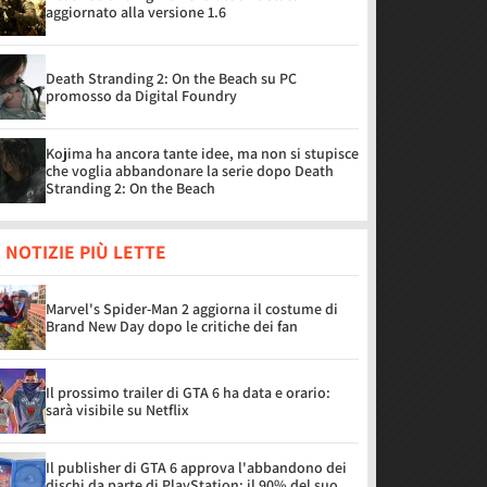
aggiornato alla versione 1.6
Death Stranding 2: On the Beach su PC
promosso da Digital Foundry
Kojima ha ancora tante idee, ma non si stupisce
che voglia abbandonare la serie dopo Death
Stranding 2: On the Beach
 NOTIZIE PIÙ LETTE
Marvel's Spider-Man 2 aggiorna il costume di
Brand New Day dopo le critiche dei fan
Il prossimo trailer di GTA 6 ha data e orario:
sarà visibile su Netflix
Il publisher di GTA 6 approva l'abbandono dei
dischi da parte di PlayStation: il 90% del suo