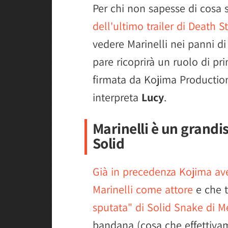
Per chi non sapesse di cosa 
dell'ultimo trailer di Death 
vedere Marinelli nei panni d
pare ricoprirà un ruolo di p
firmata da Kojima Production
interpreta
Lucy
.
Marinelli è un grandi
Solid
Già in precedenza Kojima av
Marinelli come attore
e che t
sputata" di Solid Snake di M
bandana (cosa che effettivam