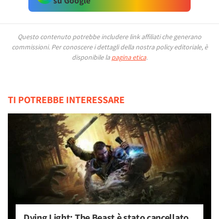
su Google
Questo contenuto potrebbe includere link affiliati che generano
commissioni.
Per conoscere i dettagli della nostra policy editoriale, è
disponibile la
pagina etica
.
TI POTREBBE INTERESSARE
Dying Light: The Beast è stato cancellato 