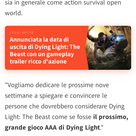
sia in generale come action survival open
world.
Annunciata la data di
uscita di Dying Light: The
Beast con un gameplay
trailer ricco d'azione
"Vogliamo dedicare le prossime nove
settimane a spiegare e convincere le
persone che dovrebbero considerare Dying
Light: The Beast come se fosse
il prossimo,
grande gioco AAA di Dying Light
."