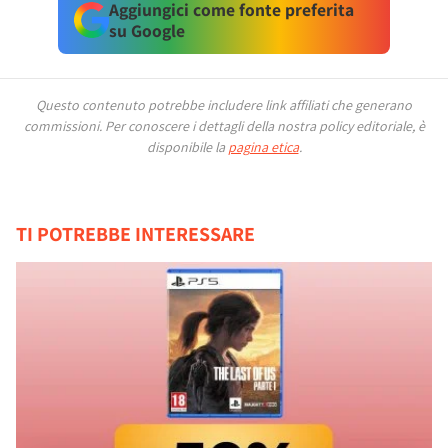
Aggiungici come fonte preferita
su Google
Questo contenuto potrebbe includere link affiliati che generano
commissioni.
Per conoscere i dettagli della nostra policy editoriale, è
disponibile la
pagina etica
.
TI POTREBBE INTERESSARE