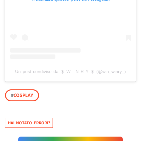
Un post condiviso da ☀️ W I N R Y ☀️ (@win_winry_)
#
COSPLAY
HAI NOTATO ERRORI?