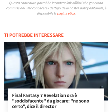
Questo contenuto potrebbe includere link affiliati che generano
commissioni.
Per conoscere i dettagli della nostra policy editoriale, è
disponibile la
pagina etica
.
TI POTREBBE INTERESSARE
Final Fantasy 7 Revelation ora è 
"soddisfacente" da giocare: "ne sono 
certo", dice il director