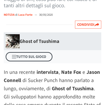
tanti altri dettagli sul gioco.
NOTIZIA
di
Luca Forte
—
30/05/2020
CONDIVIDI
Ghost of Tsushima
TUTTO SUL GIOCO
In una recente
intervista
,
Nate Fox
e
Jason
Connell
di Sucker Punch hanno parlato a
lungo, ovviamente, di
Ghost of Tsushima
.
Gli sviluppatori hanno approfondito molte
delle cose emerse durante il recente State of