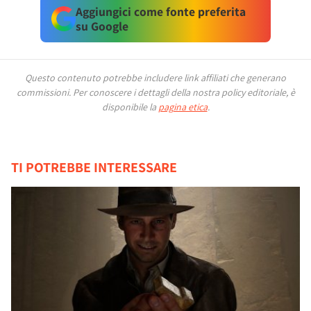
Aggiungici come fonte preferita
su Google
Questo contenuto potrebbe includere link affiliati che generano
commissioni.
Per conoscere i dettagli della nostra policy editoriale, è
disponibile la
pagina etica
.
TI POTREBBE INTERESSARE