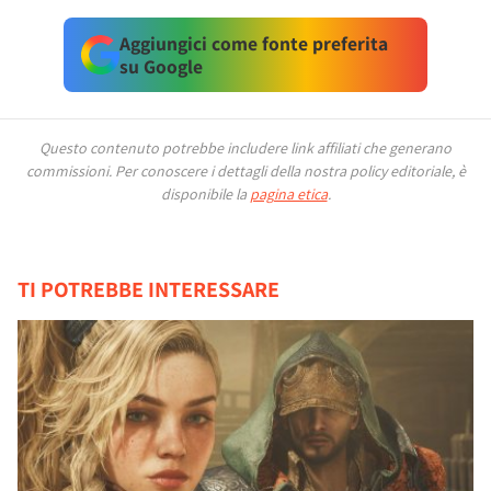
Aggiungici come fonte preferita
su Google
Questo contenuto potrebbe includere link affiliati che generano
commissioni.
Per conoscere i dettagli della nostra policy editoriale, è
disponibile la
pagina etica
.
TI POTREBBE INTERESSARE