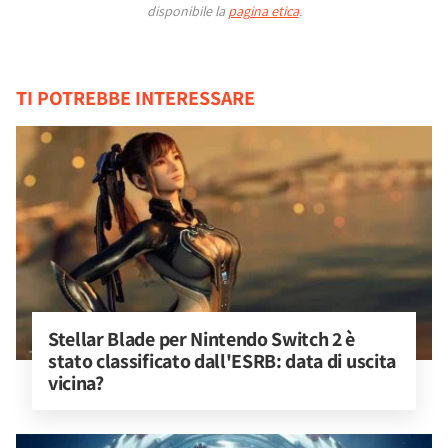
disponibile la
pagina etica
.
TI POTREBBE INTERESSARE
Stellar Blade per Nintendo Switch 2 è 
stato classificato dall'ESRB: data di uscita 
vicina?