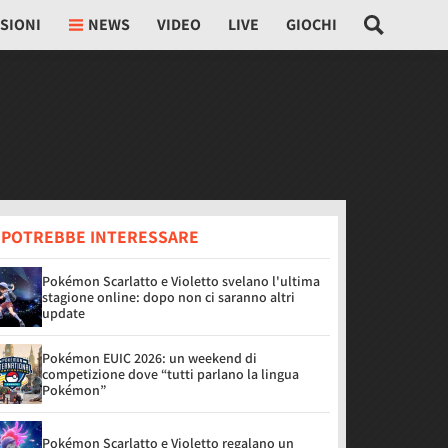
SIONI
NEWS
VIDEO
LIVE
GIOCHI
I POTREBBE INTERESSARE
Pokémon Scarlatto e Violetto svelano l'ultima
stagione online: dopo non ci saranno altri
update
Pokémon EUIC 2026: un weekend di
competizione dove “tutti parlano la lingua
Pokémon”
Pokémon Scarlatto e Violetto regalano un