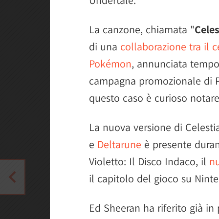
La canzone, chiamata "
Celes
di una
collaborazione tra il 
Pokémon
, annunciata tempo f
campagna promozionale di Po
questo caso è curioso notare
La nuova versione di Celesti
e
Deltarune
è presente durant
Violetto: Il Disco Indaco, il
nu
il capitolo del gioco su Nint
Ed Sheeran ha riferito già in