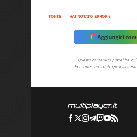
FONTE
HAI NOTATO ERRORI?
Aggiungici come
Questo contenuto potrebbe includ
Per conoscere i dettagli della nostra