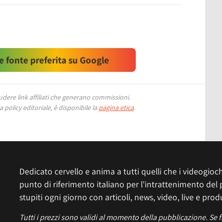
 fonte preferita su Google
ere link affiliati che generano commissioni.
 policy editoriale, è disponibile la
pagina etica
.
Dedicato cervello e anima a tutti quelli che i videogiochi
punto di riferimento italiano per l'intrattenimento del 
stupiti ogni giorno con articoli, news, video, live e prod
Tutti i prezzi sono validi al momento della pubblicazione. Se 