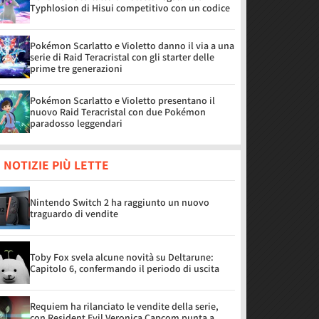
Typhlosion di Hisui competitivo con un codice
Pokémon Scarlatto e Violetto danno il via a una
serie di Raid Teracristal con gli starter delle
prime tre generazioni
Pokémon Scarlatto e Violetto presentano il
nuovo Raid Teracristal con due Pokémon
paradosso leggendari
 NOTIZIE PIÙ LETTE
Nintendo Switch 2 ha raggiunto un nuovo
traguardo di vendite
Toby Fox svela alcune novità su Deltarune:
Capitolo 6, confermando il periodo di uscita
Requiem ha rilanciato le vendite della serie,
con Resident Evil Veronica Capcom punta a