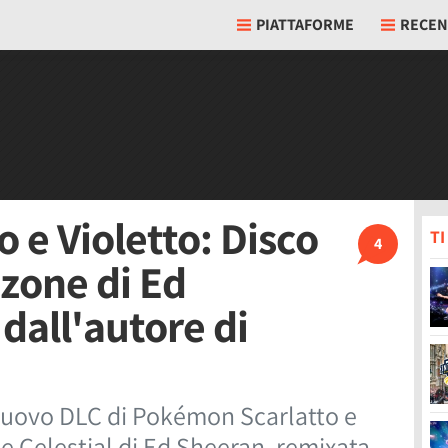
PIATTAFORME
RECEN
 e Violetto: Disco
T
4
zone di Ed
dall'autore di
, nuovo DLC di Pokémon Scarlatto e
e Celestial di Ed Sheeran, remixata