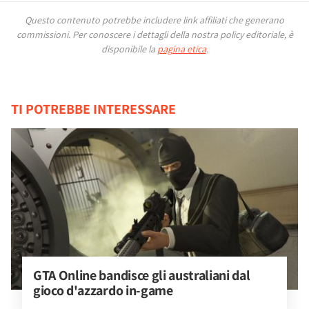
Questo contenuto potrebbe includere link affiliati che generano
commissioni.
Per conoscere i dettagli della nostra policy editoriale, è
disponibile la
pagina etica
.
TI POTREBBE INTERESSARE
GTA Online bandisce gli australiani dal 
gioco d'azzardo in-game