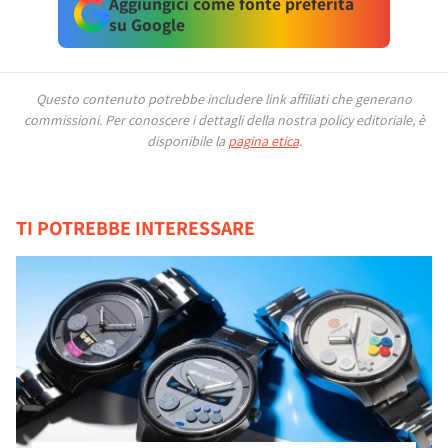
Aggiungici come fonte preferita
su Google
Questo contenuto potrebbe includere link affiliati che generano
commissioni.
Per conoscere i dettagli della nostra policy editoriale, è
disponibile la
pagina etica
.
TI POTREBBE INTERESSARE