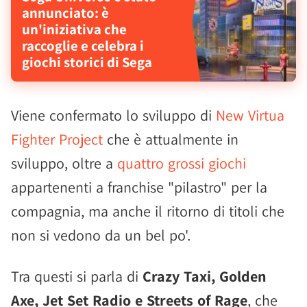
annunciato: è
un'iniziativa che
raccoglie e celebra i
giochi storici di Sega
Viene confermato lo sviluppo di
New Virtua
Fighter Project
che è attualmente in
sviluppo, oltre a
quattro grossi giochi
appartenenti a franchise "pilastro" per la
compagnia, ma anche il ritorno di titoli che
non si vedono da un bel po'.
Tra questi si parla di
Crazy Taxi, Golden
Axe, Jet Set Radio e Streets of Rage
, che