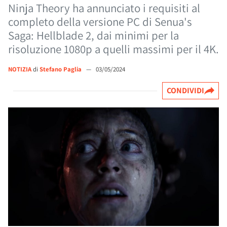
Ninja Theory ha annunciato i requisiti al
completo della versione PC di Senua's
Saga: Hellblade 2, dai minimi per la
risoluzione 1080p a quelli massimi per il 4K.
NOTIZIA
di
Stefano Paglia
—
03/05/2024
CONDIVIDI