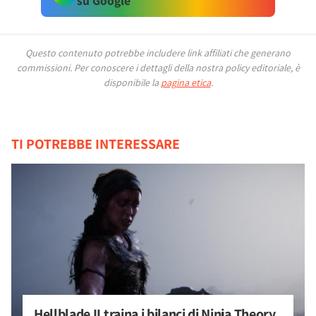
su Google
Questo contenuto potrebbe includere link affiliati che generano
commissioni.
Per conoscere i dettagli della nostra policy editoriale, è
disponibile la
pagina etica
.
TI POTREBBE INTERESSARE
Hellblade II traina i bilanci di Ninja Theory, 