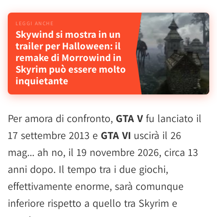
Skywind si mostra in un
trailer per Halloween: il
remake di Morrowind in
Skyrim può essere molto
inquietante
Per amora di confronto,
GTA V
fu lanciato il
17 settembre 2013 e
GTA VI
uscirà il 26
mag... ah no, il 19 novembre 2026, circa 13
anni dopo. Il tempo tra i due giochi,
effettivamente enorme, sarà comunque
inferiore rispetto a quello tra Skyrim e