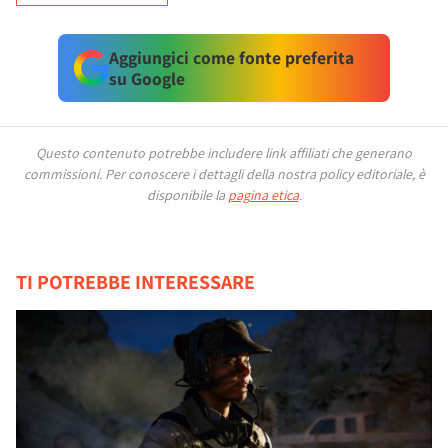
Aggiungici come fonte preferita
su Google
Questo contenuto potrebbe includere link affiliati che generano
commissioni.
Per conoscere i dettagli della nostra policy editoriale, è
disponibile la
pagina etica
.
TI POTREBBE INTERESSARE