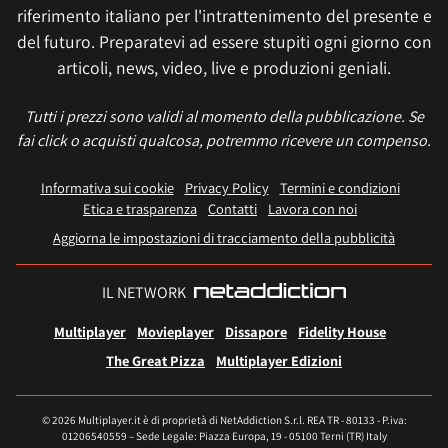
riferimento italiano per l'intrattenimento del presente e
del futuro. Preparatevi ad essere stupiti ogni giorno con
articoli, news, video, live e produzioni geniali.
Tutti i prezzi sono validi al momento della pubblicazione. Se
fai click o acquisti qualcosa, potremmo ricevere un compenso.
Informativa sui cookie
Privacy Policy
Termini e condizioni
Etica e trasparenza
Contatti
Lavora con noi
Aggiorna le impostazioni di tracciamento della pubblicità
IL NETWORK
Multiplayer
Movieplayer
Dissapore
Fidelity House
The Great Pizza
Multiplayer Edizioni
© 2026 Multiplayer.it è di proprietà di NetAddiction S.r.l. REA TR - 80133 - P.iva:
01206540559 – Sede Legale: Piazza Europa, 19 - 05100 Terni (TR) Italy