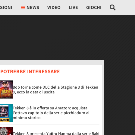
SIONI
NEWS
VIDEO
LIVE
GIOCHI
I POTREBBE INTERESSARE
Bob torna come DLC della Stagione 3 di Tekken
8, ecco la data di uscita
Tekken 8 è in offerta su Amazon: acquista
l'ottavo capitolo della serie picchiaduro al
minimo storico
Tekken 8 presenta Yujiro Hanma dalla serie Baki