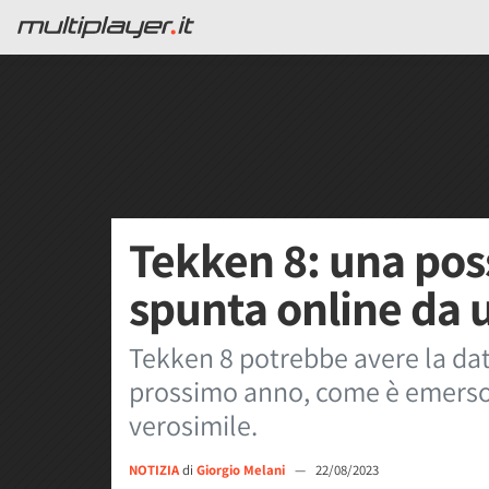
Tekken 8: una poss
spunta online da 
Tekken 8 potrebbe avere la data 
prossimo anno, come è emerso
verosimile.
NOTIZIA
di
Giorgio Melani
—
22/08/2023