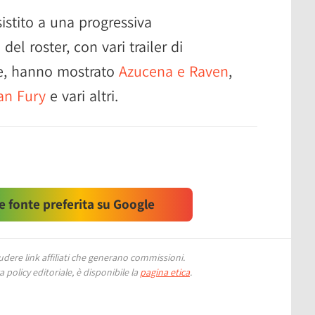
stito a una progressiva
i
del roster, con vari trailer di
te, hanno mostrato
Azucena e Raven
,
an Fury
e vari altri.
 fonte preferita su Google
ere link affiliati che generano commissioni.
 policy editoriale, è disponibile la
pagina etica
.