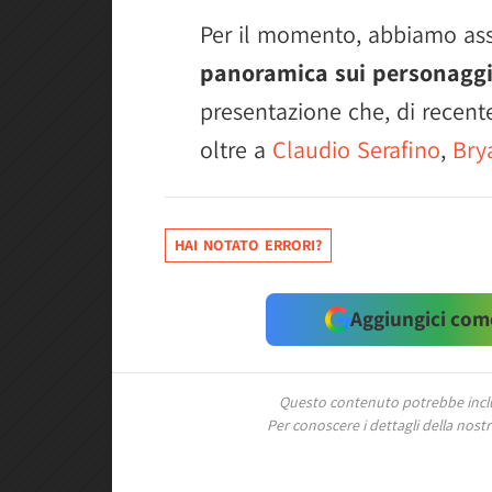
Per il momento, abbiamo assi
panoramica sui personagg
presentazione che, di recen
oltre a
Claudio Serafino
,
Bry
HAI NOTATO ERRORI?
Aggiungici come
Questo contenuto potrebbe includ
Per conoscere i dettagli della nostra