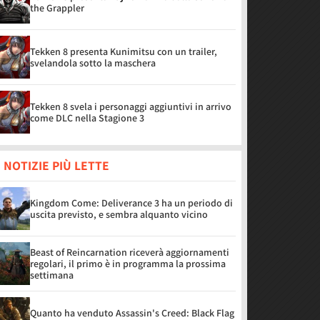
the Grappler
Tekken 8 presenta Kunimitsu con un trailer,
svelandola sotto la maschera
Tekken 8 svela i personaggi aggiuntivi in arrivo
come DLC nella Stagione 3
 NOTIZIE PIÙ LETTE
Kingdom Come: Deliverance 3 ha un periodo di
uscita previsto, e sembra alquanto vicino
Beast of Reincarnation riceverà aggiornamenti
regolari, il primo è in programma la prossima
settimana
Quanto ha venduto Assassin's Creed: Black Flag