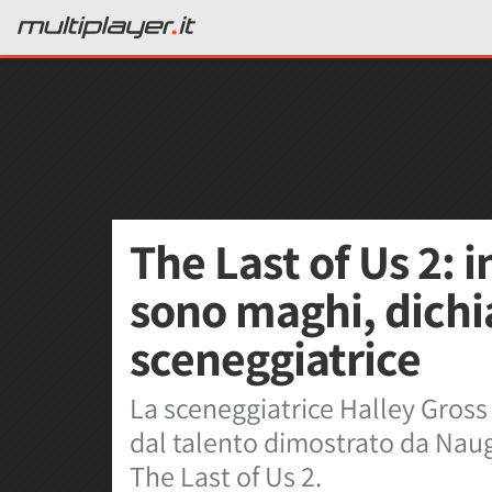
The Last of Us 2: 
sono maghi, dichi
sceneggiatrice
La sceneggiatrice Halley Gross 
dal talento dimostrato da Naug
The Last of Us 2.