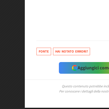
FONTE
HAI NOTATO ERRORI?
Aggiungici come
Questo contenuto potrebbe includ
Per conoscere i dettagli della nostra