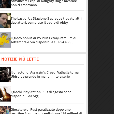
convincere i capi di Naughty Dog a lavorarci,
non ci credevano
The Last of Us Stagione 3 avrebbe trovato altri
due attori, compreso il padre di Abby
Il gioco bonus di PS Plus Extra/Premium di
settembre è ora disponibile su PS4 e PS5
 NOTIZIE PIÙ LETTE
Il director di Assassin's Creed: Valhalla torna in
Ubisoft e prende in mano l'intera serie
I giochi PlayStation Plus di agosto sono
disponibili da oggi
Giocatore di Rust paralizzato dopo uno
swatting fa causa alla polizia per 176 milioni di