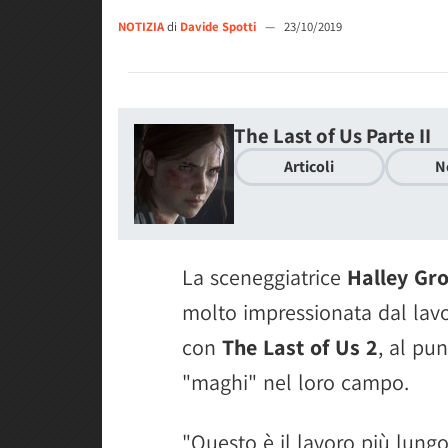
NOTIZIA
di
Davide Spotti
—
23/10/2019
The Last of Us Parte II
Articoli
N
La sceneggiatrice
Halley Gr
molto impressionata dal lav
con
The Last of Us 2
, al pun
"maghi" nel loro campo.
"Questo è il lavoro più lungo