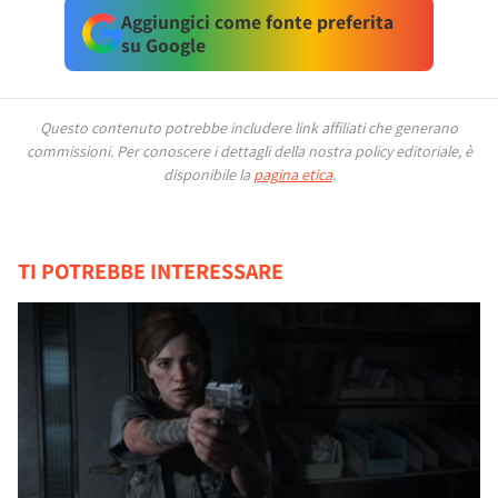
Aggiungici come fonte preferita
su Google
Questo contenuto potrebbe includere link affiliati che generano
commissioni.
Per conoscere i dettagli della nostra policy editoriale, è
disponibile la
pagina etica
.
TI POTREBBE INTERESSARE