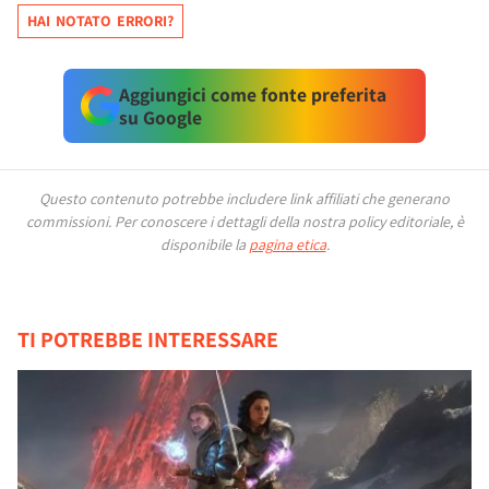
HAI NOTATO ERRORI?
Aggiungici come fonte preferita
su Google
Questo contenuto potrebbe includere link affiliati che generano
commissioni.
Per conoscere i dettagli della nostra policy editoriale, è
disponibile la
pagina etica
.
TI POTREBBE INTERESSARE