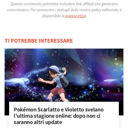
Questo contenuto potrebbe includere link affiliati che generano
commissioni.
Per conoscere i dettagli della nostra policy editoriale, è
disponibile la
pagina etica
.
TI POTREBBE INTERESSARE
Pokémon Scarlatto e Violetto svelano 
l'ultima stagione online: dopo non ci 
saranno altri update