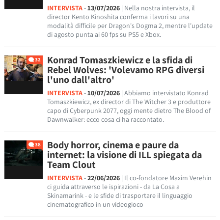
INTERVISTA
-
13/07/2026
| Nella nostra intervista, il
director Kento Kinoshita conferma i lavori su una
modalità difficile per Dragon's Dogma 2, mentre l'update
di agosto punta ai 60 fps su PS5 e Xbox.
Konrad Tomaszkiewicz e la sfida di
32
Rebel Wolves: 'Volevamo RPG diversi
l'uno dall'altro'
INTERVISTA
-
10/07/2026
| Abbiamo intervistato Konrad
Tomaszkiewicz, ex director di The Witcher 3 e produttore
capo di Cyberpunk 2077, oggi mente dietro The Blood of
Dawnwalker: ecco cosa ci ha raccontato.
Body horror, cinema e paure da
38
internet: la visione di ILL spiegata da
Team Clout
INTERVISTA
-
22/06/2026
| Il co-fondatore Maxim Verehin
ci guida attraverso le ispirazioni - da La Cosa a
Skinamarink - e le sfide di trasportare il linguaggio
cinematografico in un videogioco