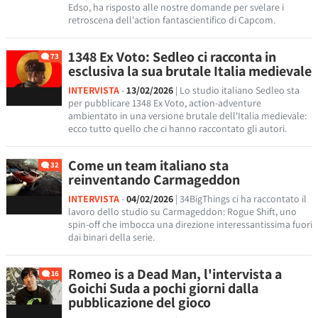
Edso, ha risposto alle nostre domande per svelare i
retroscena dell'action fantascientifico di Capcom.
1348 Ex Voto: Sedleo ci racconta in
73
esclusiva la sua brutale Italia medievale
INTERVISTA
-
13/02/2026
| Lo studio italiano Sedleo sta
per pubblicare 1348 Ex Voto, action-adventure
ambientato in una versione brutale dell'Italia medievale:
ecco tutto quello che ci hanno raccontato gli autori.
Come un team italiano sta
32
reinventando Carmageddon
INTERVISTA
-
04/02/2026
| 34BigThings ci ha raccontato il
lavoro dello studio su Carmageddon: Rogue Shift, uno
spin-off che imbocca una direzione interessantissima fuori
dai binari della serie.
Romeo is a Dead Man, l'intervista a
16
Goichi Suda a pochi giorni dalla
pubblicazione del gioco