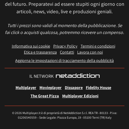
del futuro. Preparatevi ad essere stupiti ogni giorno con
articoli, news, video, live e produzioni geniali.
Tutti i prezzi sono validi al momento della pubblicazione. Se
fai click o acquisti qualcosa, potremmo ricevere un compenso.
Informativa sui cookie
Privacy Policy
Termini e condizioni
Etica e trasparenza
Contatti
Lavora con noi
Aggiorna le impostazioni di tracciamento della pubblicità
IL NETWORK
Multiplayer
Movieplayer
Dissapore
Fidelity House
The Great Pizza
Multiplayer Edizioni
© 2026 Multiplayer.it è di proprietà di NetAddiction S.r.l. REA TR - 80133 - P.iva:
01206540559 – Sede Legale: Piazza Europa, 19 - 05100 Terni (TR) Italy