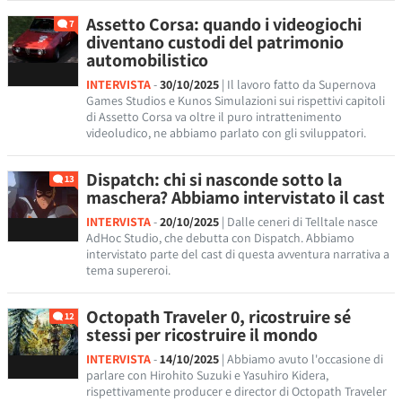
Assetto Corsa: quando i videogiochi
7
diventano custodi del patrimonio
automobilistico
INTERVISTA
-
30/10/2025
| Il lavoro fatto da Supernova
Games Studios e Kunos Simulazioni sui rispettivi capitoli
di Assetto Corsa va oltre il puro intrattenimento
videoludico, ne abbiamo parlato con gli sviluppatori.
Dispatch: chi si nasconde sotto la
13
maschera? Abbiamo intervistato il cast
INTERVISTA
-
20/10/2025
| Dalle ceneri di Telltale nasce
AdHoc Studio, che debutta con Dispatch. Abbiamo
intervistato parte del cast di questa avventura narrativa a
tema supereroi.
Octopath Traveler 0, ricostruire sé
12
stessi per ricostruire il mondo
INTERVISTA
-
14/10/2025
| Abbiamo avuto l'occasione di
parlare con Hirohito Suzuki e Yasuhiro Kidera,
rispettivamente producer e director di Octopath Traveler