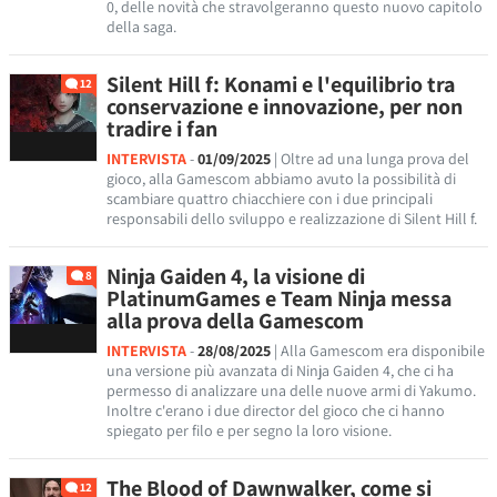
0, delle novità che stravolgeranno questo nuovo capitolo
della saga.
Silent Hill f: Konami e l'equilibrio tra
12
conservazione e innovazione, per non
tradire i fan
INTERVISTA
-
01/09/2025
| Oltre ad una lunga prova del
gioco, alla Gamescom abbiamo avuto la possibilità di
scambiare quattro chiacchiere con i due principali
responsabili dello sviluppo e realizzazione di Silent Hill f.
Ninja Gaiden 4, la visione di
8
PlatinumGames e Team Ninja messa
alla prova della Gamescom
INTERVISTA
-
28/08/2025
| Alla Gamescom era disponibile
una versione più avanzata di Ninja Gaiden 4, che ci ha
permesso di analizzare una delle nuove armi di Yakumo.
Inoltre c'erano i due director del gioco che ci hanno
spiegato per filo e per segno la loro visione.
The Blood of Dawnwalker, come si
12