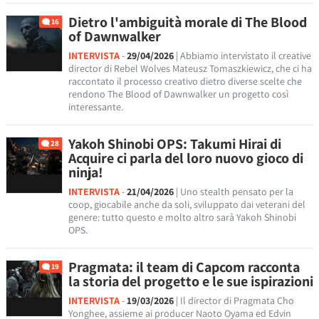
Dietro l'ambiguità morale di The Blood
16
of Dawnwalker
INTERVISTA
-
29/04/2026
| Abbiamo intervistato il creative
director di Rebel Wolves Mateusz Tomaszkiewicz, che ci ha
raccontato il processo creativo dietro diverse scelte che
rendono The Blood of Dawnwalker un progetto così
interessante.
Yakoh Shinobi OPS: Takumi Hirai di
28
Acquire ci parla del loro nuovo gioco di
ninja!
INTERVISTA
-
21/04/2026
| Uno stealth pensato per la
coop, giocabile anche da soli, sviluppato dai veterani del
genere: tutto questo e molto altro sarà Yakoh Shinobi
OPS.
Pragmata: il team di Capcom racconta
19
la storia del progetto e le sue ispirazioni
INTERVISTA
-
19/03/2026
| Il director di Pragmata Cho
Yonghee, assieme ai producer Naoto Oyama ed Edvin