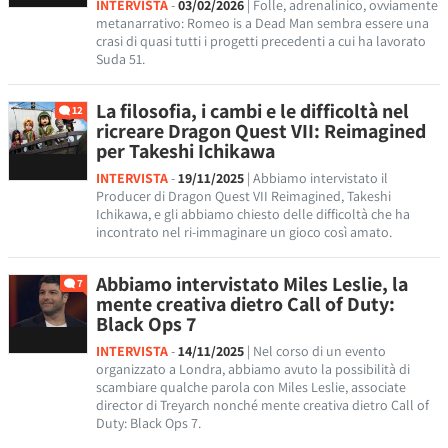
INTERVISTA
-
03/02/2026
| Folle, adrenalinico, ovviamente
metanarrativo: Romeo is a Dead Man sembra essere una
crasi di quasi tutti i progetti precedenti a cui ha lavorato
Suda 51.
La filosofia, i cambi e le difficoltà nel
12
ricreare Dragon Quest VII: Reimagined
per Takeshi Ichikawa
INTERVISTA
-
19/11/2025
| Abbiamo intervistato il
Producer di Dragon Quest VII Reimagined, Takeshi
Ichikawa, e gli abbiamo chiesto delle difficoltà che ha
incontrato nel ri-immaginare un gioco così amato.
Abbiamo intervistato Miles Leslie, la
7
mente creativa dietro Call of Duty:
Black Ops 7
INTERVISTA
-
14/11/2025
| Nel corso di un evento
organizzato a Londra, abbiamo avuto la possibilità di
scambiare qualche parola con Miles Leslie, associate
director di Treyarch nonché mente creativa dietro Call of
Duty: Black Ops 7.