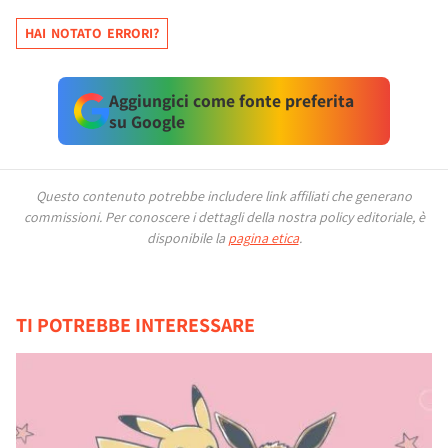
HAI NOTATO ERRORI?
Aggiungici come fonte preferita
su Google
Questo contenuto potrebbe includere link affiliati che generano
commissioni.
Per conoscere i dettagli della nostra policy editoriale, è
disponibile la
pagina etica
.
TI POTREBBE INTERESSARE