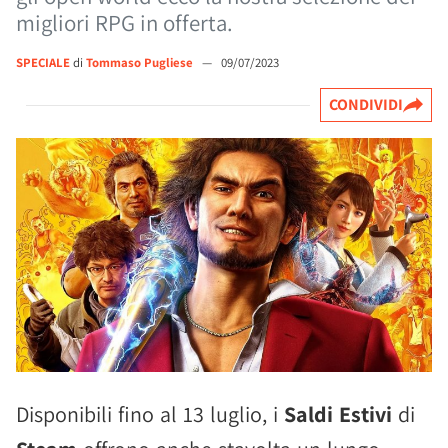
migliori RPG in offerta.
SPECIALE
di
Tommaso Pugliese
—
09/07/2023
CONDIVIDI
Disponibili fino al 13 luglio, i
Saldi Estivi
di