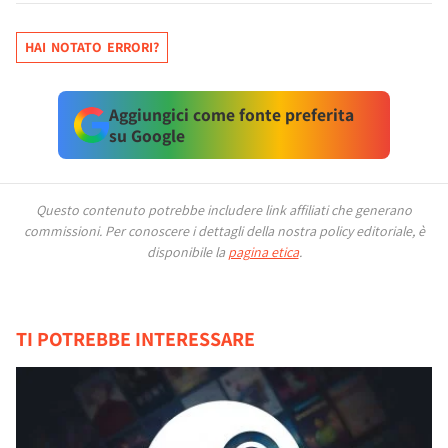
HAI NOTATO ERRORI?
Aggiungici come fonte preferita
su Google
Questo contenuto potrebbe includere link affiliati che generano
commissioni.
Per conoscere i dettagli della nostra policy editoriale, è
disponibile la
pagina etica
.
TI POTREBBE INTERESSARE