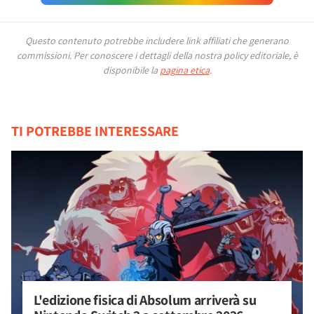
Questo contenuto potrebbe includere link affiliati che generano
commissioni.
Per conoscere i dettagli della nostra policy editoriale, è
disponibile la
pagina etica
.
TI POTREBBE INTERESSARE
L'edizione fisica di Absolum arriverà su 