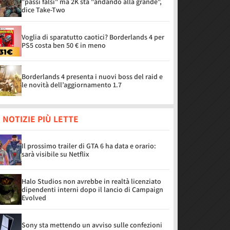
"passi falsi" ma 2K sta "andando alla grande",
dice Take-Two
Voglia di sparatutto caotici? Borderlands 4 per
PS5 costa ben 50 € in meno
Borderlands 4 presenta i nuovi boss del raid e
le novità dell’aggiornamento 1.7
 NOTIZIE PIÙ LETTE
Il prossimo trailer di GTA 6 ha data e orario:
sarà visibile su Netflix
Halo Studios non avrebbe in realtà licenziato
dipendenti interni dopo il lancio di Campaign
Evolved
Sony sta mettendo un avviso sulle confezioni