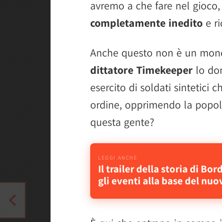
avremo a che fare nel gioco
completamente inedito
e ri
Anche questo non è un mondo
dittatore Timekeeper
lo dom
esercito di soldati sintetic
ordine, opprimendo la popol
questa gente?
Il trailer della storia di Bo
gli eventi alla base del nuo