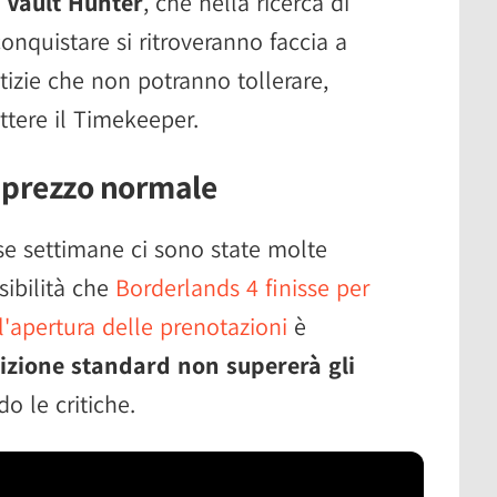
i
Vault Hunter
, che nella ricerca di
conquistare si ritroveranno faccia a
stizie che non potranno tollerare,
tere il Timekeeper.
 prezzo normale
se settimane ci sono state molte
sibilità che
Borderlands 4 finisse per
l'apertura delle prenotazioni
è
dizione standard non supererà gli
o le critiche.