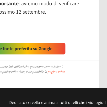
portante
: avremo modo di verificare
prossimo 12 settembre.
 fonte preferita su Google
ere link affiliati che generano commissioni.
 policy editoriale, è disponibile la
pagina etica
.
Dedicato cervello e anima a tutti quelli che i videogiochi