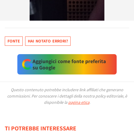
FONTE
HAI NOTATO ERRORI?
Aggiungici come fonte preferita
su Google
Questo contenuto potrebbe includere link affiliati che generano
commissioni.
Per conoscere i dettagli della nostra policy editoriale, è
disponibile la
pagina etica
.
TI POTREBBE INTERESSARE