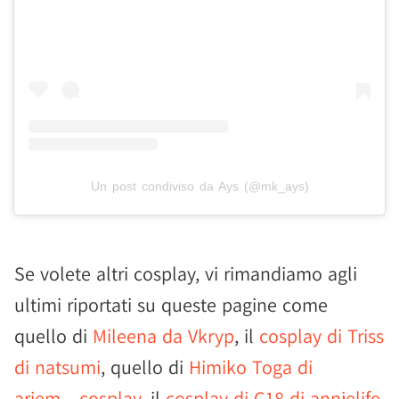
Un post condiviso da Ays (@mk_ays)
Se volete altri cosplay, vi rimandiamo agli
ultimi riportati su queste pagine come
quello di
Mileena da Vkryp
, il
cosplay di Triss
di natsumi
, quello di
Himiko Toga di
ariem._.cosplay
, il
cosplay di C18 di annjelife
,