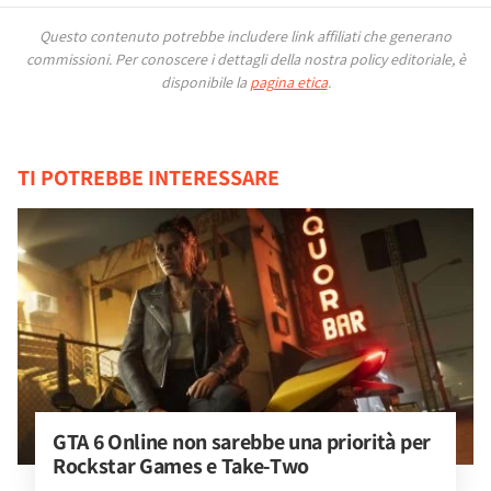
Questo contenuto potrebbe includere link affiliati che generano
commissioni.
Per conoscere i dettagli della nostra policy editoriale, è
disponibile la
pagina etica
.
TI POTREBBE INTERESSARE
GTA 6 Online non sarebbe una priorità per 
Rockstar Games e Take-Two