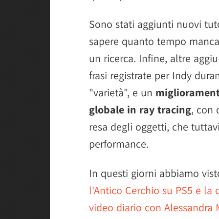
Sono stati aggiunti nuovi tut
sapere quanto tempo manca p
un ricerca. Infine, altre agg
frasi registrate per Indy dur
"varietà", e un
migliorament
globale in ray tracing
, con 
resa degli oggetti, che tuttav
performance.
In questi giorni abbiamo vis
l'Antico Cerchio su PS5 e la 
video diario con Alessandra 