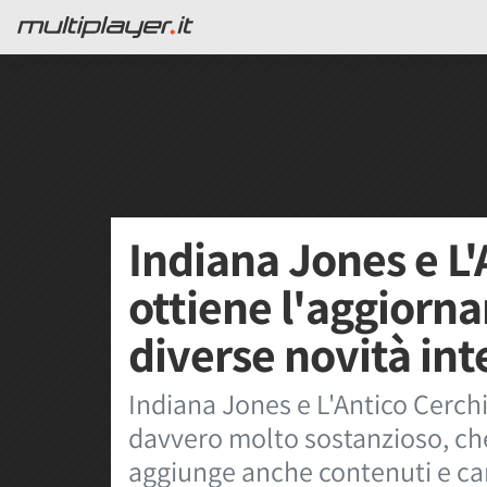
Indiana Jones e L'
ottiene l'aggiorn
diverse novità int
Indiana Jones e L'Antico Cerc
davvero molto sostanzioso, ch
aggiunge anche contenuti e cara