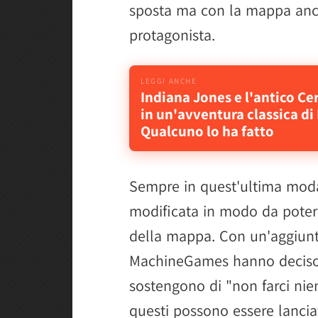
sposta ma con la mappa anco
protagonista.
Indiana Jones e l'antico Ce
in un'avventura classica di
Qualcuno lo ha fatto
Sempre in quest'ultima modal
modificata in modo da poter
della mappa. Con un'aggiunta 
MachineGames hanno deciso c
sostengono di "non farci nie
questi possono essere lancia