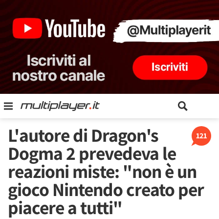
L'autore di Dragon's
121
Dogma 2 prevedeva le
reazioni miste: "non è un
gioco Nintendo creato per
piacere a tutti"