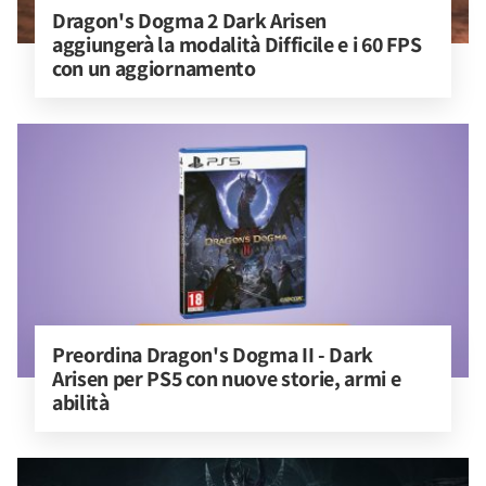
Dragon's Dogma 2 Dark Arisen 
aggiungerà la modalità Difficile e i 60 FPS 
con un aggiornamento
Preordina Dragon's Dogma II - Dark 
Arisen per PS5 con nuove storie, armi e 
abilità