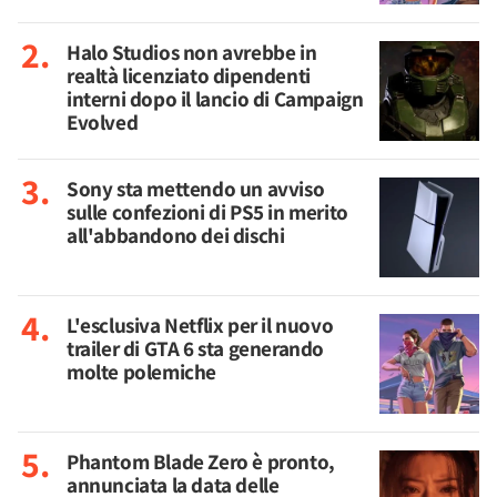
Halo Studios non avrebbe in
realtà licenziato dipendenti
interni dopo il lancio di Campaign
Evolved
Sony sta mettendo un avviso
sulle confezioni di PS5 in merito
all'abbandono dei dischi
L'esclusiva Netflix per il nuovo
trailer di GTA 6 sta generando
molte polemiche
Phantom Blade Zero è pronto,
annunciata la data delle