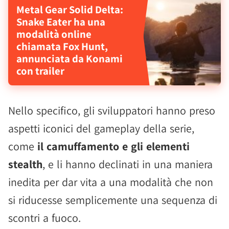
Metal Gear Solid Delta:
Snake Eater ha una
modalità online
chiamata Fox Hunt,
annunciata da Konami
con trailer
Nello specifico, gli sviluppatori hanno preso
aspetti iconici del gameplay della serie,
come
il camuffamento e gli elementi
stealth
, e li hanno declinati in una maniera
inedita per dar vita a una modalità che non
si riducesse semplicemente una sequenza di
scontri a fuoco.