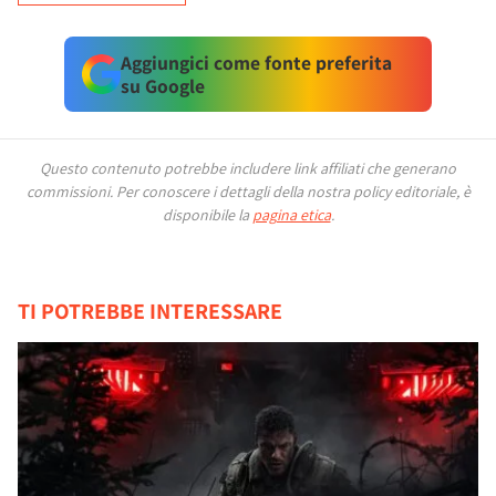
Aggiungici come fonte preferita
su Google
Questo contenuto potrebbe includere link affiliati che generano
commissioni.
Per conoscere i dettagli della nostra policy editoriale, è
disponibile la
pagina etica
.
TI POTREBBE INTERESSARE