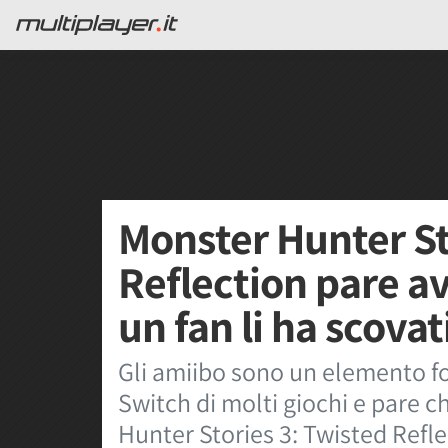
Monster Hunter St
Reflection pare av
un fan li ha scovat
Gli amiibo sono un elemento f
Switch di molti giochi e pare c
Hunter Stories 3: Twisted Refle