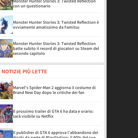
Monster Hunter Stories 3: Twisted Reflection
con un questionario
Monster Hunter Stories 3: Twisted Reflection è
ovviamente amatissimo da Famitsu
Monster Hunter Stories 3: Twisted Reflection
batte subito il record di giocatori su Steam del
secondo capitolo
 NOTIZIE PIÙ LETTE
Marvel's Spider-Man 2 aggiorna il costume di
Brand New Day dopo le critiche dei fan
Il prossimo trailer di GTA 6 ha data e orario:
sarà visibile su Netflix
Il publisher di GTA 6 approva l'abbandono dei
dischi da parte di PlayStation: il 90% del suo