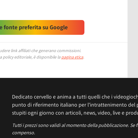
 fonte preferita su Google
ere link affiliati che generano commissioni.
 policy editoriale, è disponibile la
pagina etica
.
Dedicato cervello e anima a tutti quelli che i videogiochi
punto di riferimento italiano per l'intrattenimento del 
stupiti ogni giorno con articoli, news, video, live e prod
Tutti i prezzi sono validi al momento della pubblicazione. Se 
compenso.