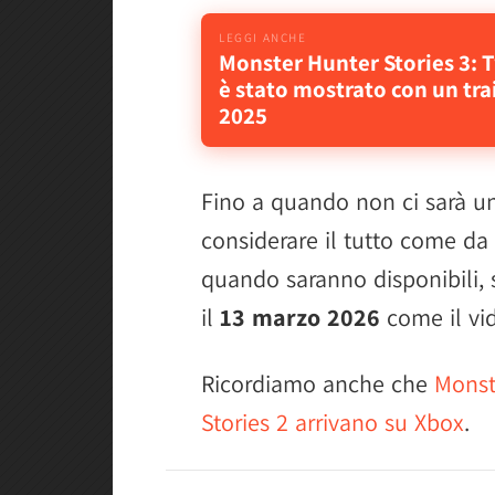
Monster Hunter Stories 3: 
è stato mostrato con un tra
2025
Fino a quando non ci sarà u
considerare il tutto come da
quando saranno disponibili, 
il
13 marzo 2026
come il vi
Ricordiamo anche che
Monst
Stories 2 arrivano su Xbox
.