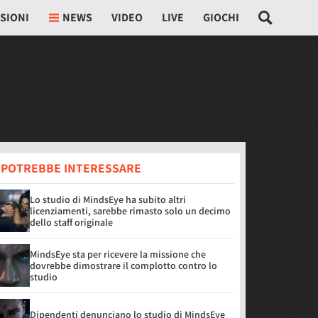
SIONI
NEWS
VIDEO
LIVE
GIOCHI
I POTREBBE INTERESSARE
Lo studio di MindsEye ha subito altri
licenziamenti, sarebbe rimasto solo un decimo
dello staff originale
MindsEye sta per ricevere la missione che
dovrebbe dimostrare il complotto contro lo
studio
Dipendenti denunciano lo studio di MindsEye