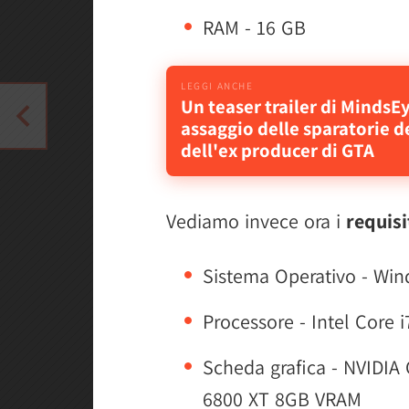
RAM - 16 GB
Un teaser trailer di MindsE
assaggio delle sparatorie d
dell'ex producer di GTA
Vediamo invece ora i
requisi
Sistema Operativo - Win
Processore - Intel Core
Scheda grafica - NVIDI
6800 XT 8GB VRAM