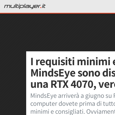
I requisiti minimi 
MindsEye sono dis
una RTX 4070, ver
MindsEye arriverà a giugno su 
computer dovete prima di tutto v
minimi e consigliati. Ovviamen