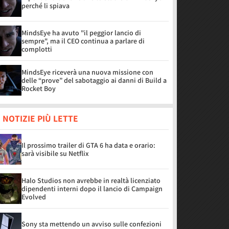
perché li spiava
MindsEye ha avuto "il peggior lancio di
sempre", ma il CEO continua a parlare di
complotti
MindsEye riceverà una nuova missione con
delle “prove” del sabotaggio ai danni di Build a
Rocket Boy
 NOTIZIE PIÙ LETTE
Il prossimo trailer di GTA 6 ha data e orario:
sarà visibile su Netflix
Halo Studios non avrebbe in realtà licenziato
dipendenti interni dopo il lancio di Campaign
Evolved
Sony sta mettendo un avviso sulle confezioni