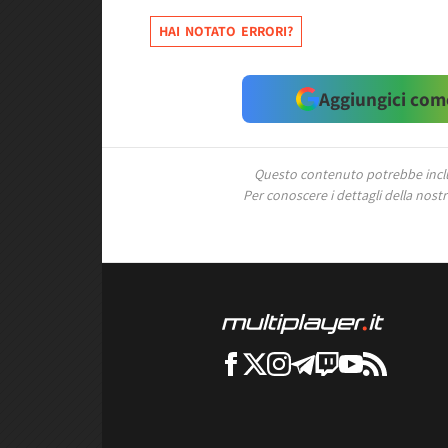
HAI NOTATO ERRORI?
Aggiungici come
Questo contenuto potrebbe includ
Per conoscere i dettagli della nostra