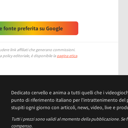
 fonte preferita su Google
ere link affiliati che generano commissioni.
 policy editoriale, è disponibile la
pagina etica
.
Dedicato cervello e anima a tutti quelli che i videogiochi
punto di riferimento italiano per l'intrattenimento del 
stupiti ogni giorno con articoli, news, video, live e prod
Tutti i prezzi sono validi al momento della pubblicazione. Se 
compenso.