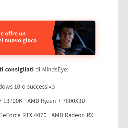
ye offre un
el nuovo gioco
ti consigliati
di MindsEye:
dows 10 o successivo
 i7 13700K | AMD Ryzen 7 7800X3D
A GeForce RTX 4070 | AMD Radeon RX