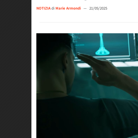
NOTIZIA
di
Marie Armondi
—
21/05/2025