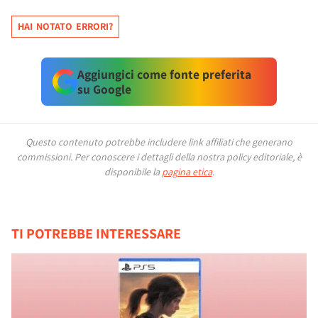
HAI NOTATO ERRORI?
Aggiungici come fonte preferita
su Google
Questo contenuto potrebbe includere link affiliati che generano
commissioni.
Per conoscere i dettagli della nostra policy editoriale, è
disponibile la
pagina etica
.
TI POTREBBE INTERESSARE